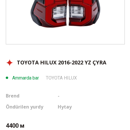
Habarlaşmak
Halanlarym
Içeri girmek
TK
TOYOTA HILUX 2016-2022 YZ ÇYRA
Ammarda bar
TOYOTA HILUX
Brend
-
Öndürilen yurdy
Hytay
4400 м