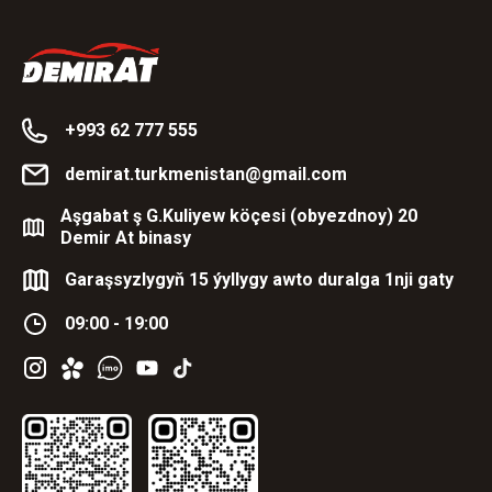
+993 62 777 555
demirat.turkmenistan@gmail.com
Aşgabat ş G.Kuliyew köçesi (obyezdnoy) 20
Demir At binasy
Garaşsyzlygyň 15 ýyllygy awto duralga 1nji gaty
09:00 - 19:00