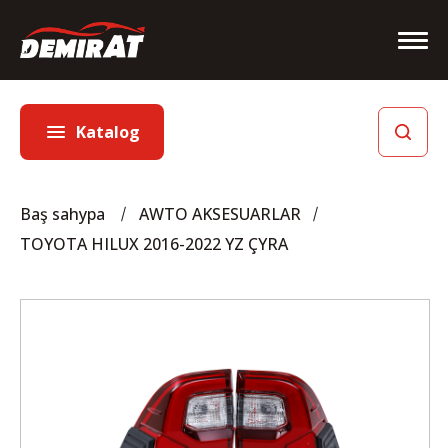
Katalog
Baş sahypa
AWTO AKSESUARLAR
TOYOTA HILUX 2016-2022 YZ ÇYRA
Baş sahypa
Biz barada
Hyzmatlar
Sargyt etmek