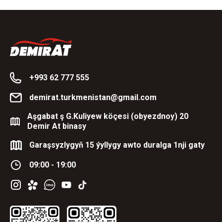
+993 62 777 555
demirat.turkmenistan@gmail.com
Aşgabat ş G.Kuliyew köçesi (obyezdnoy) 20
Demir At binasy
Garaşsyzlygyň 15 ýyllygy awto duralga 1nji gaty
09:00 - 19:00