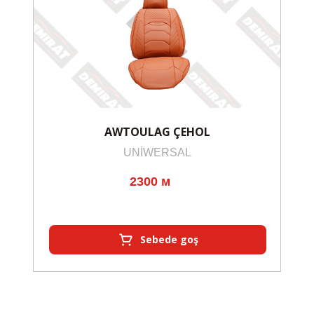
AWTOULAG ÇEHOL
UNİWERSAL
2300 м
Sebede goş