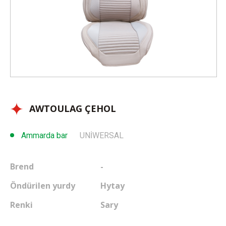
Sargyt etmek
Habarlaşmak
Halanlarym
Içeri girmek
TK
AWTOULAG ÇEHOL
Ammarda bar
UNİWERSAL
Brend
-
Öndürilen yurdy
Hytay
Renki
Sary