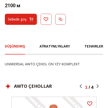
2100 м
Sebede goş
DÜŞÜNDIRIŞ
AÝRATYNLYKLARY
TESWIRLER
UNIWERSAL AWTO ÇEHOL ÖN YZY KOMPLEKT
AWTO ÇEHOLLAR
1
/
4