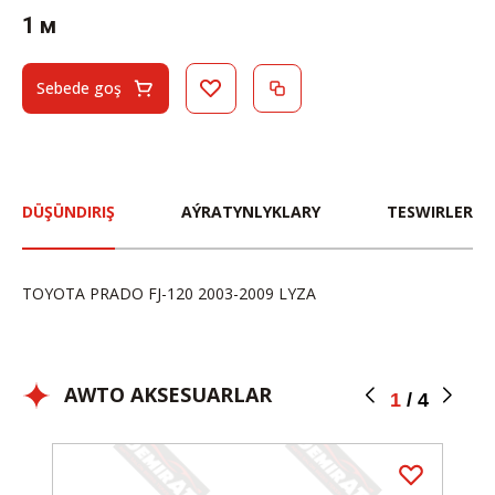
1 м
Sebede goş
DÜŞÜNDIRIŞ
AÝRATYNLYKLARY
TESWIRLER
TOYOTA PRADO FJ-120 2003-2009 LYZA
AWTO AKSESUARLAR
1
/
4