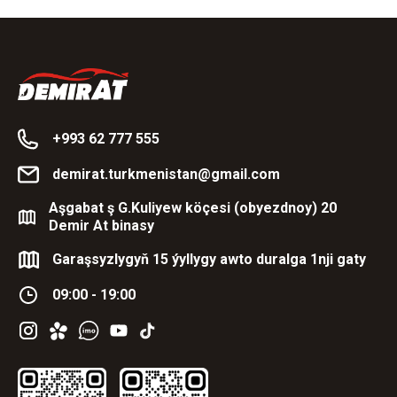
+993 62 777 555
demirat.turkmenistan@gmail.com
Aşgabat ş G.Kuliyew köçesi (obyezdnoy) 20
Demir At binasy
Garaşsyzlygyň 15 ýyllygy awto duralga 1nji gaty
09:00 - 19:00